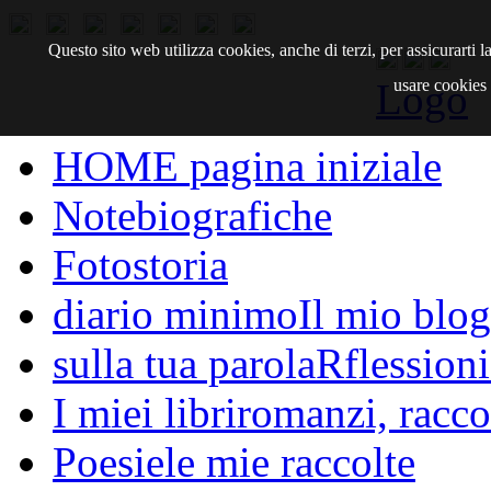
Questo sito web utilizza cookies, anche di terzi, per assicurarti
Logo
usare cookies d
HOME
pagina iniziale
Note
biografiche
Fotostoria
diario minimo
Il mio blog
sulla tua parola
Rflessioni
I miei libri
romanzi, raccon
Poesie
le mie raccolte