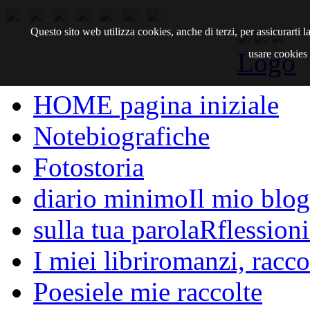
Questo sito web utilizza cookies, anche di terzi, per assicurarti
Logo
usare cookies d
HOME
pagina iniziale
Note
biografiche
Fotostoria
diario minimo
Il mio blog
sulla tua parola
Rflessioni
I miei libri
romanzi, raccon
Poesie
le mie raccolte