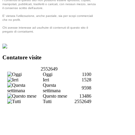
I contenuti di questo sito non possono essere riprodotti, copiati,
manipolati, pubblicati, trasferiti o caricati, con nessun mezzo, senza
il consenso scritto dell'autore.
E' vietata l'utilizzazione, anche parziale, sia per scopi commerciali
che no profit.
Chi avesse interesse ad usufruire di contenuti di questo sito è
pregato di contattarmi.
Contatore visite
2552649
Oggi
1100
Ieri
1528
Questa
9598
settimana
Questo mese
13486
Tutti
2552649