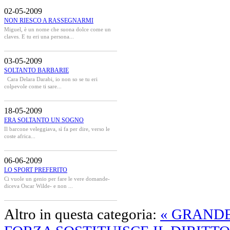
02-05-2009
NON RIESCO A RASSEGNARMI
Miguel, è un nome che suona dolce come un
claves. E tu eri una persona...
03-05-2009
SOLTANTO BARBARIE
Cara Delara Darabi, io non so se tu eri
colpevole come ti sare...
18-05-2009
ERA SOLTANTO UN SOGNO
Il barcone veleggiava, sì fa per dire, verso le
coste africa...
06-06-2009
LO SPORT PREFERITO
Ci vuole un genio per fare le vere domande-
diceva Oscar Wilde- e non ...
Altro in questa categoria:
« GRAND