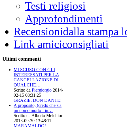
Testi religiosi
Approfondimenti
Recensioni
dalla stampa l
Link amici
consigliati
Ultimi commenti
MI SCUSO CON GLI
INTERESSATI PER LA
CANCELLAZIONE DI
QUALCHE…
Scritto da
Piergiorgio
2014-
02-15 08:31:25
GRAZIE, DON DANTE!
A proposito, (credo che sia
un uomo morto - in…
Scritto da Alberto Melchiori
2013-09-30 13:48:11
MARAMALDO!