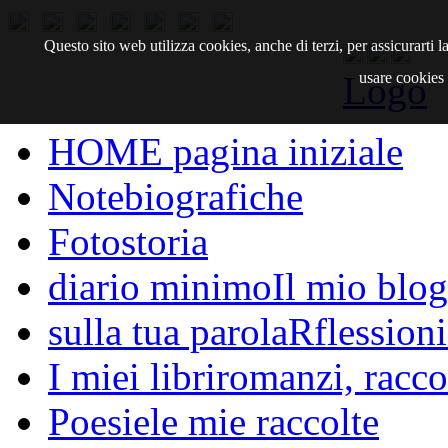
Questo sito web utilizza cookies, anche di terzi, per assicurarti
Logo
usare cookies d
HOME
pagina iniziale
Note
biografiche
Fotostoria
diario minimo
Il mio blog
sulla tua parola
Rflessioni
I miei libri
romanzi, raccon
Poesie
le mie raccolte