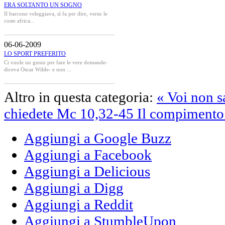
ERA SOLTANTO UN SOGNO
Il barcone veleggiava, sì fa per dire, verso le
coste africa...
06-06-2009
LO SPORT PREFERITO
Ci vuole un genio per fare le vere domande-
diceva Oscar Wilde- e non ...
Altro in questa categoria:
« Voi non s
chiedete Mc 10,32-45
Il compimento
Aggiungi a Google Buzz
Aggiungi a Facebook
Aggiungi a Delicious
Aggiungi a Digg
Aggiungi a Reddit
Aggiungi a StumbleUpon