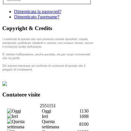
Dimenticata la password?
Dimenticato l'username?
Copyright & Credits
I contenuti di questo sito non possono essere riprodotti, copiati,
manipolati, pubblicati, trasferiti o caricati, con nessun mezzo, senza
il consenso scritto dell'autore.
E' vietata l'utilizzazione, anche parziale, sia per scopi commerciali
che no profit.
Chi avesse interesse ad usufruire di contenuti di questo sito è
pregato di contattarmi.
Contatore visite
2551151
Oggi
1130
Ieri
1698
Questa
8100
settimana