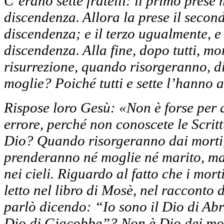
C’erano sette fratelli: il primo prese
discendenza. Allora la prese il secon
discendenza; e il terzo ugualmente, e 
discendenza. Alla fine, dopo tutti, mo
risurrezione, quando risorgeranno, di
moglie? Poiché tutti e sette l’hanno 
Rispose loro Gesù: «Non è forse per q
errore, perché non conoscete le Scritt
Dio? Quando risorgeranno dai morti, 
prenderanno né moglie né marito, m
nei cieli. Riguardo al fatto che i mor
letto nel libro di Mosè, nel racconto 
parlò dicendo: “Io sono il Dio di Abra
Dio di Giacobbe”? Non è Dio dei mort