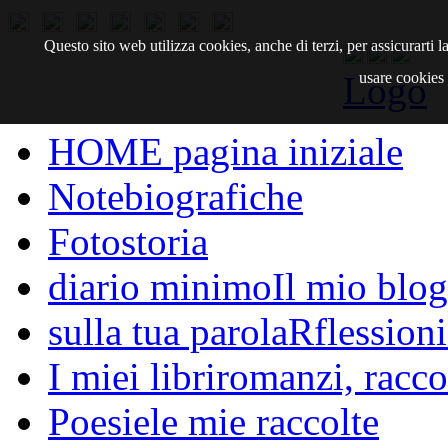
Questo sito web utilizza cookies, anche di terzi, per assicurarti
Logo
usare cookies d
HOME
pagina iniziale
Note
biografiche
Fotostoria
diario minimo
Il mio blog
sulla tua parola
Rflessioni
I miei libri
romanzi, raccon
Poesie
le mie raccolte