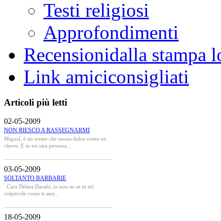
Testi religiosi
Approfondimenti
Recensioni
dalla stampa l
Link amici
consigliati
Articoli più letti
02-05-2009
NON RIESCO A RASSEGNARMI
Miguel, è un nome che suona dolce come un
claves. E tu eri una persona...
03-05-2009
SOLTANTO BARBARIE
Cara Delara Darabi, io non so se tu eri
colpevole come ti sare...
18-05-2009